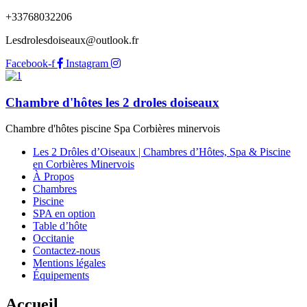
+33768032206
Lesdrolesdoiseaux@outlook.fr
Facebook-f
Instagram
Chambre d'hôtes les 2 droles doiseaux
Chambre d'hôtes piscine Spa Corbières minervois
Les 2 Drôles d’Oiseaux | Chambres d’Hôtes, Spa & Piscine
en Corbières Minervois
À Propos
Chambres
Piscine
SPA en option
Table d’hôte
Occitanie
Contactez-nous
Mentions légales
Équipements
Accueil