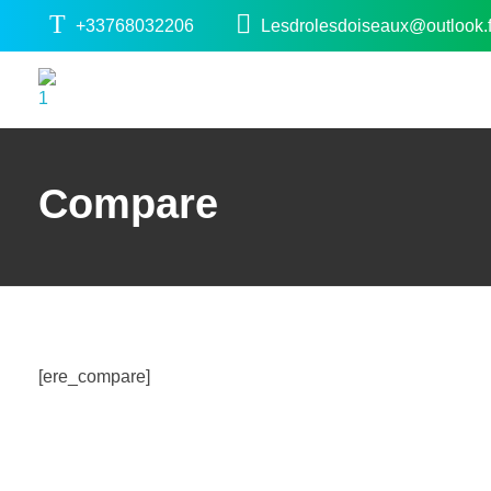
+33768032206
Lesdrolesdoiseaux@outlook.f
Chambre d'hôtes les 2 droles doiseaux
Chambre d'hôtes piscine Spa Corbières minervois
Compare
[ere_compare]