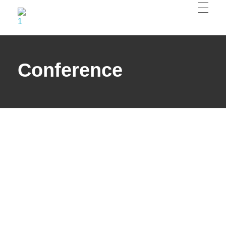
Chambre d'hôtes les 2 droles doiseaux
Chambre d'hôtes piscine Spa Corbières minervois
Conference