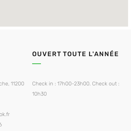
OUVERT TOUTE L'ANNÉE
che, 11200
Check in : 17h00-23h00. Check out :
10h30
k.fr
6