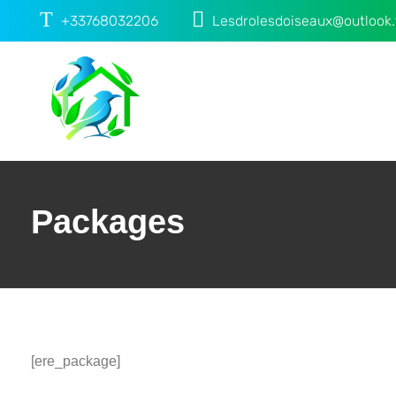
+33768032206
Lesdrolesdoiseaux@outlook.
Chambre d'hôtes les 2 droles doiseaux
Chambre d'hôtes piscine Spa Corbières minervois
Packages
[ere_package]