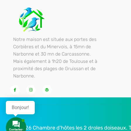
Chambre d'hôtes les 2 droles doiseaux
Chambre d'hôtes piscine Spa Corbières minervois
Notre maison est située aux portes des
Corbières et du Minervois, à 15mn de
Narbonne et 30 mn de Carcassonne.
Mais également à 1h20 de Toulouse et à
proximité des plages de Gruissan et de
Narbonne.
Bonjour!
© 2026 Chambre d'hôtes les 2 droles doiseaux. To
Contactez-