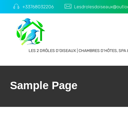
+33768032206
Lesdrolesdoiseaux@outloo
Chambre d'hôtes les 2 droles doiseaux
Chambre d'hôtes piscine Spa Corbières minervois
LES 2 DRÔLES D’OISEAUX | CHAMBRES D’HÔTES, SPA 
Sample Page