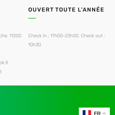
OUVERT TOUTE L'ANNÉE
che, 11200
Check in : 17h00-23h00. Check out :
10h30
k.fr
6
FR