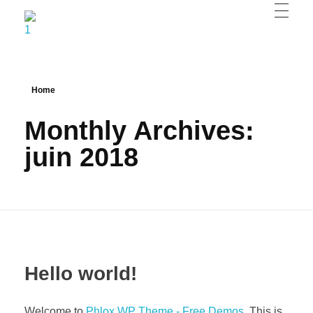
Chambre d'hôtes les 2 droles doiseaux
Chambre d'hôtes piscine Spa Corbières minervois
Home
Monthly Archives:
juin 2018
Hello world!
Welcome to
Phlox WP Theme - Free Demos
. This is